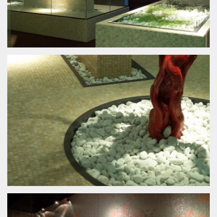
News
Stand
Design
Grafica
Architettura
Chi sono
Contatti