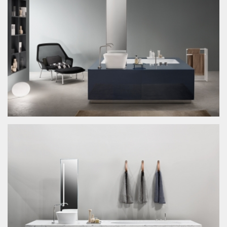
News
Stand
Design
Grafica
Architettura
Chi sono